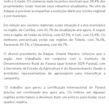
todo o Estado. Os números mais recentes mostram que 58,4% das
propriedades rurais tiveram seus rebanhos atualizados. No site da
Adapar é possível acompanhar a evolução diária por núcleo regional
e por município.
Em relação aos núcleos regionais, a pior situação é a dos municípios
na região de Curitiba, com 41,7% de atualização até agora. A seguir
vem a região de União da Vitória, com 42,9%, e Irati, com 51,4%. Os
melhores percentuais estão nas regiões de Toledo, com 76,3%,
Paranavaí, 69,1%, e Umuarama, com 66,7%.
O diretor-presidente da Adapar, Otamir Martins, reforçou que o
órgão tem trabalhado em conjunto com o Instituto de
Desenvolvimento Rural do Paraná Iapar-Emater (IDR-Paraná), com
a Secretaria de Estado da Agricultura e do Abastecimento (Seab) e
entidades representativas do agronegócio para intensificar a
campanha.
“O trabalho que gerou a certificação internacional do Paraná
precisa ser continuado ano após ano. Os índices em algumas
regiões estão baixos e devemos fazer um esforço para mudar esse
quadro”, explica.