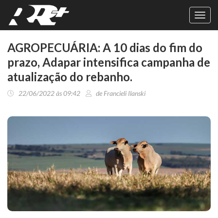
Toggl
navig
AGROPECUÁRIA: A 10 dias do fim do
prazo, Adapar intensifica campanha de
atualização do rebanho.
22/06/2022 às 09:42
de Francieli Ilanski