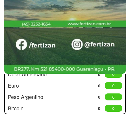
Cotações
Dólar Americano
0
0
Euro
0
0
Peso Argentino
0
0
Bitcoin
0
0