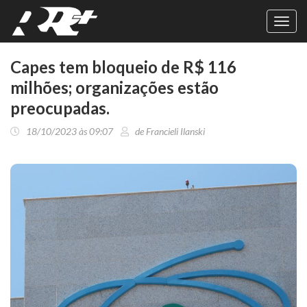
Toggl
navig
Capes tem bloqueio de R$ 116
milhões; organizações estão
preocupadas.
18/10/2023 às 09:07
de Francieli Ilanski