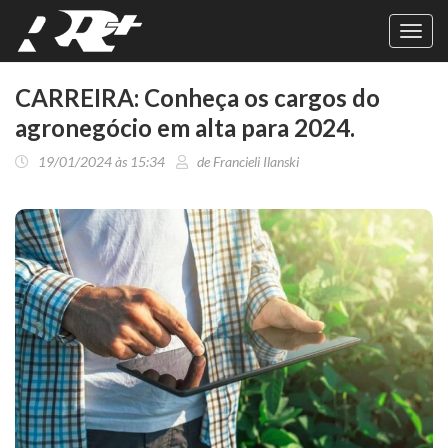
Toggl
navig
CARREIRA: Conheça os cargos do
agronegócio em alta para 2024.
19/01/2024 às 15:34
de Francieli Ilanski