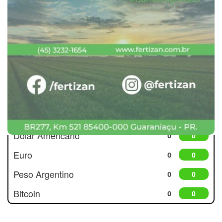
Cotações
Dólar Americano
0
0
Euro
0
0
Peso Argentino
0
0
Bitcoin
0
0