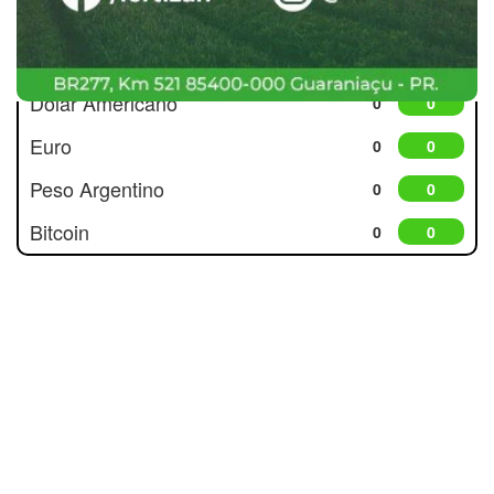
Cotações
Dólar Americano
0
0
Euro
0
0
Peso Argentino
0
0
Bitcoin
0
0