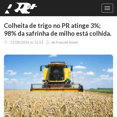
Toggl
navig
Colheita de trigo no PR atinge 3%;
98% da safrinha de milho está colhida.
21/08/2024 às 15:53
de Francieli Ilanski