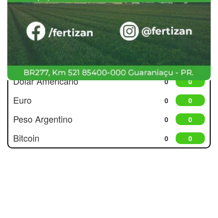
Cotações
Dólar Americano
0
0
Euro
0
0
Peso Argentino
0
0
Bitcoin
0
0