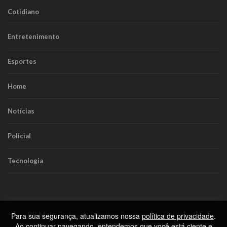
Cotidiano
Entretenimento
Esportes
Home
Notícias
Policial
Tecnologia
RR Mais
. Todos os Direitos Reservados.
Política de
Para sua segurança, atualizamos nossa
política de privacidade
.
Privacidade
Ao continuar navegando, entendemos que você está ciente e