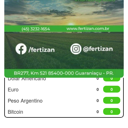
Cotações
Dólar Americano
0
0
Euro
0
0
Peso Argentino
0
0
Bitcoin
0
0