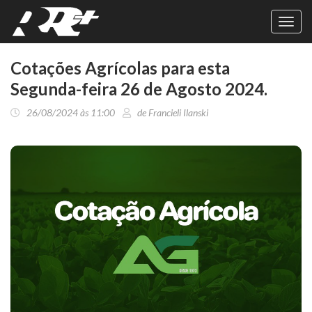
Toggl
navig
Cotações Agrícolas para esta
Segunda-feira 26 de Agosto 2024.
26/08/2024 às 11:00
de Francieli Ilanski