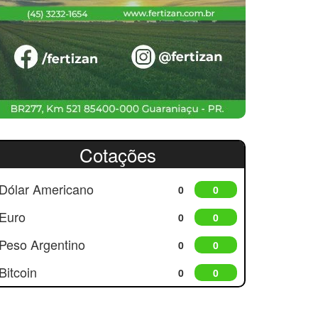
Cotações
Dólar Americano
0
0
Euro
0
0
Peso Argentino
0
0
Bitcoin
0
0