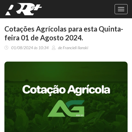
Toggl
navig
Cotações Agrícolas para esta Quinta-
feira 01 de Agosto 2024.
01/08/2024 às 10:34
de Francieli Ilanski