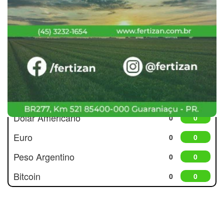
Cotações
Dólar Americano
0
0
Euro
0
0
Peso Argentino
0
0
Bitcoin
0
0