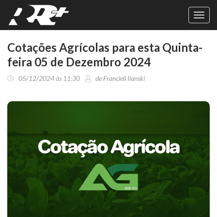
Toggl
navig
Cotações Agrícolas para esta Quinta-
feira 05 de Dezembro 2024
05/12/2024 às 11:30
de Francieli Ilanski