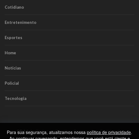
Cotidiano
Entretenimento
Esportes
Home
Notícias
Policial
Tecnologia
RR Mais
. Todos os Direitos Reservados.
Política de
Para sua segurança, atualizamos nossa
política de privacidade
.
Privacidade
Ao continuar navegando, entendemos que você está ciente e