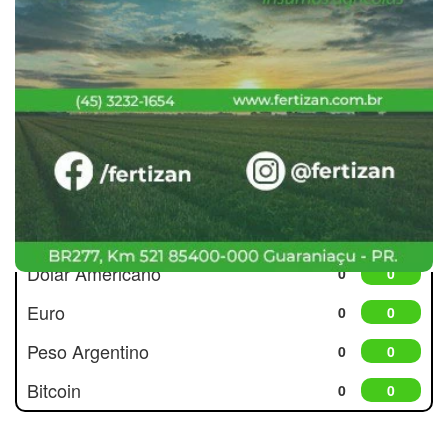
Cotações
Dólar Americano
0
0
Euro
0
0
Peso Argentino
0
0
Bitcoin
0
0