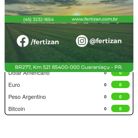
Cotações
Dólar Americano
0
0
Euro
0
0
Peso Argentino
0
0
Bitcoin
0
0