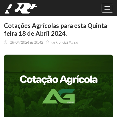
Toggl
navig
Cotações Agrícolas para esta Quinta-
feira 18 de Abril 2024.
18/04/2024 às 10:42
de Francieli Ilanski