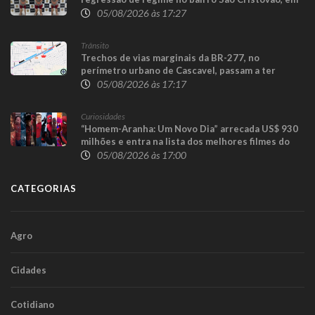
Cascavel
05/08/2026 às 17:27
Trânsito
Trechos de vias marginais da BR-277, no
perímetro urbano de Cascavel, passam a ter
sentido único para execução das obras da
05/08/2026 às 17:17
Trincheira do Cascavel Velho
Curiosidades
“Homem-Aranha: Um Novo Dia” arrecada US$ 930
milhões e entra na lista dos melhores filmes do
herói
05/08/2026 às 17:00
CATEGORIAS
Agro
Cidades
Cotidiano