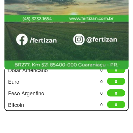
Cotações
Dólar Americano
0
0
Euro
0
0
Peso Argentino
0
0
Bitcoin
0
0