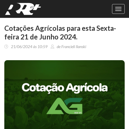
Toggl
navig
Cotações Agrícolas para esta Sexta-
feira 21 de Junho 2024.
21/06/2024 às 10:59
de Francieli Ilanski