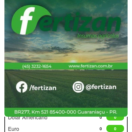
Cotações
Dólar Americano
0
0
Euro
0
0