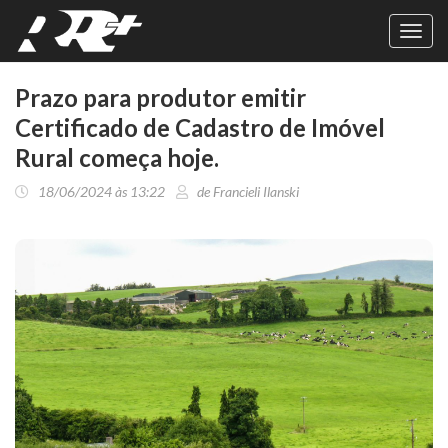
Toggl
navig
Prazo para produtor emitir
Certificado de Cadastro de Imóvel
Rural começa hoje.
18/06/2024 às 13:22
de Francieli Ilanski