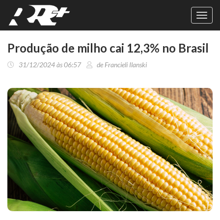
Toggl
navig
Produção de milho cai 12,3% no Brasil
31/12/2024 às 06:57
de Francieli Ilanski