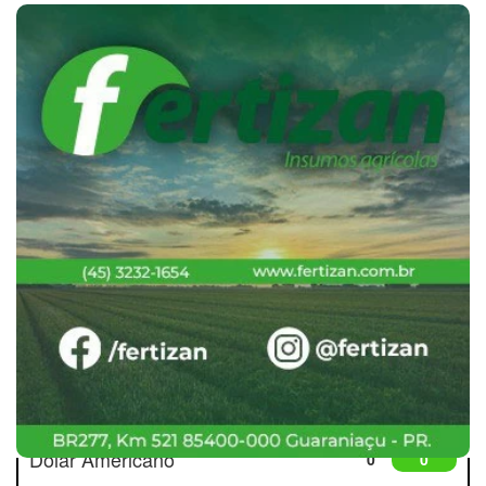
Cotações
Dólar Americano
0
0