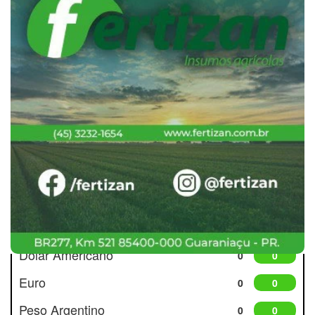
Cotações
Dólar Americano
0
0
Euro
0
0
Peso Argentino
0
0