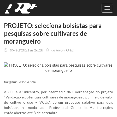
Toggl
navig
PROJETO: seleciona bolsistas para
pesquisas sobre cultivares de
morangueiro
09/10/2021 às 16:28
de Jovani Ortiz
Imagem: Gilson Abreu.
A UEL e a Unicentro, por intermédio da Coordenação do projeto
“Validação e potenciais cultivares de morangueiro por meio de valor
de cultivo e uso – VCUs”, abrem processo seletivo para dois
bolsistas, na modalidade Profissional Graduado. As inscrições
estão abertas até 3 de setembro.