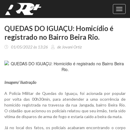
Toggl
navig
QUEDAS DO IGUAÇU: Homicídio é
registrado no Bairro Beira Rio.
01/05/2022 às 13:26
de Jovani Ortiz
Imagem/ Ilustração
A Polícia Militar de Quedas do Iguaçu, foi acionada por popular
por volta das 00h30min, para atendender a uma ocorrência de
homicído registrada na travessa da rua Jangada, bairro Beira Rio.
O cidadão que acionou os policiais relatou que seu irmão, teria sido
vítima de disparos de arma de fogo e estaria caído a beira da mata.
Já no local dos fatos, os policiais acabaram encontrando o corpo