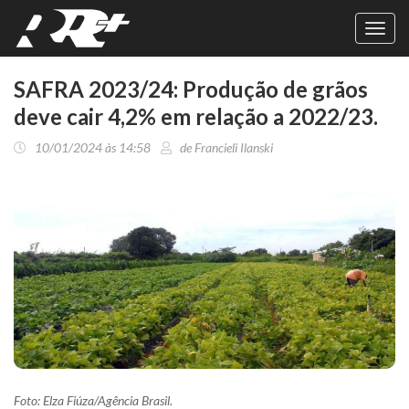
Toggl
navig
SAFRA 2023/24: Produção de grãos
deve cair 4,2% em relação a 2022/23.
10/01/2024 às 14:58
de Francieli Ilanski
Foto: Elza Fiúza/Agência Brasil.