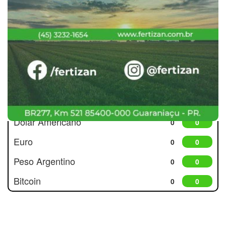
Cotações
Dólar Americano
0
0
Euro
0
0
Peso Argentino
0
0
Bitcoin
0
0