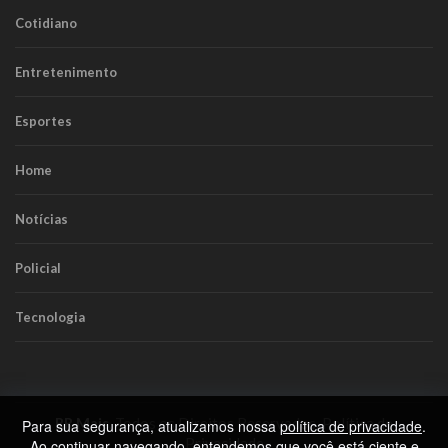
Cotidiano
Entretenimento
Esportes
Home
Notícias
Policial
Tecnologia
RR Mais
. Todos os Direitos Reservados.
Política de
Para sua segurança, atualizamos nossa
política de privacidade
.
Privacidade
Ao continuar navegando, entendemos que você está ciente e