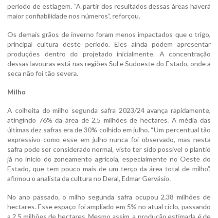
período de estiagem. “A partir dos resultados dessas áreas haverá
maior confiabilidade nos números”, reforçou.
Os demais grãos de inverno foram menos impactados que o trigo,
principal cultura deste período. Eles ainda podem apresentar
produções dentro do projetado inicialmente. A concentração
dessas lavouras está nas regiões Sul e Sudoeste do Estado, onde a
seca não foi tão severa.
Milho
A colheita do milho segunda safra 2023/24 avança rapidamente,
atingindo 76% da área de 2,5 milhões de hectares. A média das
últimas dez safras era de 30% colhido em julho. “Um percentual tão
expressivo como esse em julho nunca foi observado, mas nesta
safra pode ser considerado normal, visto ter sido possível o plantio
já no início do zoneamento agrícola, especialmente no Oeste do
Estado, que tem pouco mais de um terço da área total de milho”,
afirmou o analista da cultura no Deral, Edmar Gervásio.
No ano passado, o milho segunda safra ocupou 2,38 milhões de
hectares. Esse espaço foi ampliado em 5% no atual ciclo, passando
a 2,5 milhões de hectares. Mesmo assim, a produção estimada é de