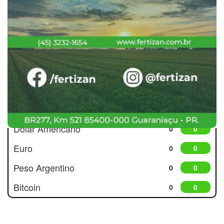
Cotações
Dólar Americano
0
0
Euro
0
0
Peso Argentino
0
0
Bitcoin
0
0