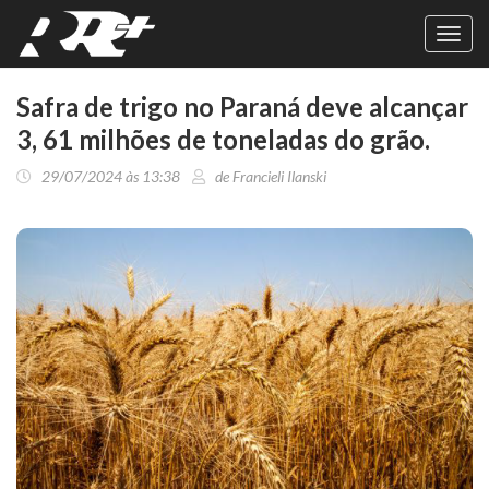
Toggl
navig
Safra de trigo no Paraná deve alcançar
3, 61 milhões de toneladas do grão.
29/07/2024 às 13:38
de Francieli Ilanski