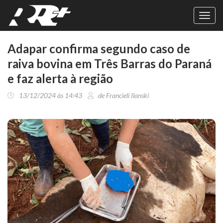
Toggl
navig
Adapar confirma segundo caso de
raiva bovina em Três Barras do Paraná
e faz alerta à região
13/12/2024 às 14:43
de Francieli Ilanski