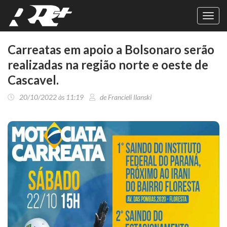
Toggl
navig
Carreatas em apoio a Bolsonaro serão
realizadas na região norte e oeste de
Cascavel.
20/10/2022 às 11:19
de Francieli Ilanski