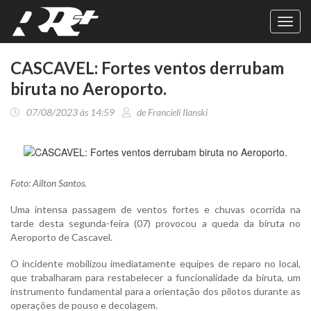
Toggl
navig
CASCAVEL: Fortes ventos derrubam
biruta no Aeroporto.
07/08/2023 às 14:59
de Francieli Ilanski
Foto: Ailton Santos.
Uma intensa passagem de ventos fortes e chuvas ocorrida na
tarde desta segunda-feira (07) provocou a queda da biruta no
Aeroporto de Cascavel.
O incidente mobilizou imediatamente equipes de reparo no local,
que trabalharam para restabelecer a funcionalidade da biruta, um
instrumento fundamental para a orientação dos pilotos durante as
operações de pouso e decolagem.