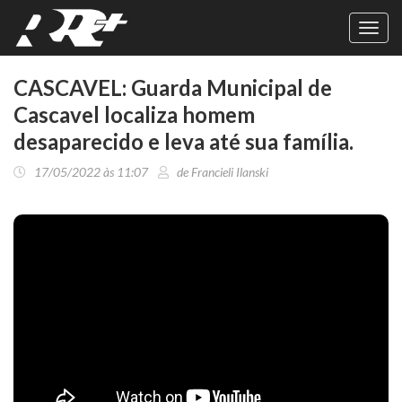
Toggl
navig
CASCAVEL: Guarda Municipal de
Cascavel localiza homem
desaparecido e leva até sua família.
17/05/2022 às 11:07
de Francieli Ilanski