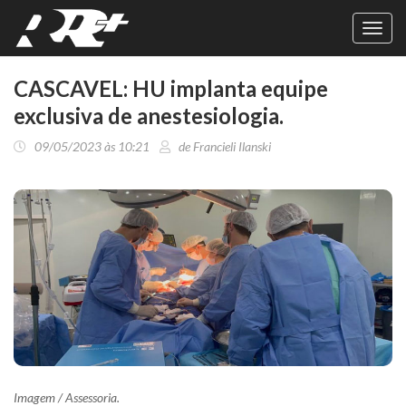
Toggl
navig
CASCAVEL: HU implanta equipe
exclusiva de anestesiologia.
09/05/2023 às 10:21
de Francieli Ilanski
Imagem / Assessoria.