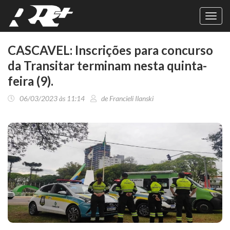
Toggl
navig
CASCAVEL: Inscrições para concurso
da Transitar terminam nesta quinta-
feira (9).
06/03/2023 às 11:14
de Francieli Ilanski