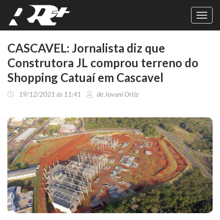
Toggl
navig
CASCAVEL: Jornalista diz que
Construtora JL comprou terreno do
Shopping Catuaí em Cascavel
19/12/2021 às 11:41
de Jovani Ortiz