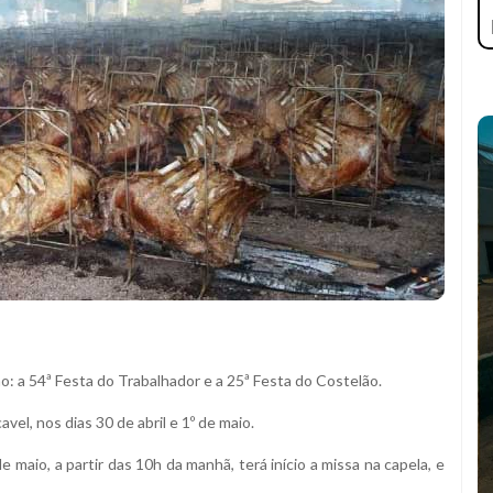
ão: a 54ª Festa do Trabalhador e a 25ª Festa do Costelão.
el, nos dias 30 de abril e 1º de maio.
de maio, a partir das 10h da manhã, terá início a missa na capela, e