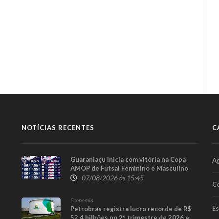
NOTÍCIAS RECENTES
C
Guaraniaçu inicia com vitória na Copa
A
AMOP de Futsal Feminino e Masculino
07/08/2026 às 15:45
Co
Economia
E
Petrobras registra lucro recorde de R$
52,4 bilhões no 2º trimestre de 2026 e