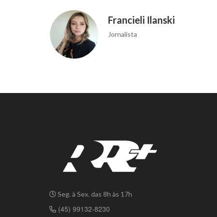
Francieli Ilanski
Jornalista
Seg. à Sex. das 8h às 17h
(45) 99132-8230