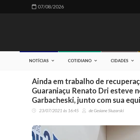
07/08/2026
NOTÍCIAS
COTIDIANO
CIDADES
Ainda em trabalho de recuperaçã
Guaraniaçu Renato Dri esteve n
Garbacheski, junto com sua equ
23/07/2021 às 16:45
de Gesiane Sluzarski