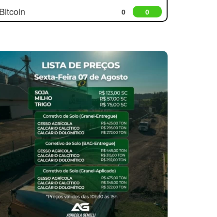
Bitcoin
0
0