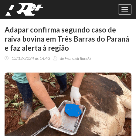
Toggl
navig
Adapar confirma segundo caso de
raiva bovina em Três Barras do Paraná
e faz alerta à região
13/12/2024 às 14:43
de Francieli Ilanski