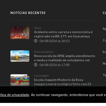
NOTÍCIAS RECENTES
C
Oeste
A
Acidente entre carreta e motocicleta é
registrado na BR-277, em Guaraniaçu
Co
06/08/2026 às 20:53
Nova Laranjeiras
E
Nova escola da APAE amplia atendimento
e muda a realidade de estudantes em
No
Nova Laranjeiras
06/08/2026 às 17:00
Te
Curiosidades
Escola Joaquim Modesto da Rosa
inaugura mural ecológico feito com 55
mil tampinhas em Guaraniaçu
06/08/2026 às 16:30
ítica de privacidade
. Ao continuar navegando, entendemos que você e