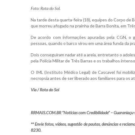
Foto: Rota do Sol.
Na tarde desta quarta-feira (18), equipes do Corpo de 
que morreu afogado na prainha de Barra Bonita, em Três
De acordo com informações apuradas pela CGN, o 
pessoas, quando o barco virou em uma área funda da pra
Dois conseguiram nadar até a areia, entretanto o adole
pela Polícia Militar de Três Barras e os trabalhos inte
O IML (Instituto Médico Legal) de Cascavel foi mobili
necropsia antes de ser liberado aos familiares para os a
Via / Rota do Sol
RRMAIS.COM.BR “Notícias com Credibilidade” – Guaraniaçu-
** Envie fotos, vídeos, sugestão de pautas, denúncias e rec
8230.