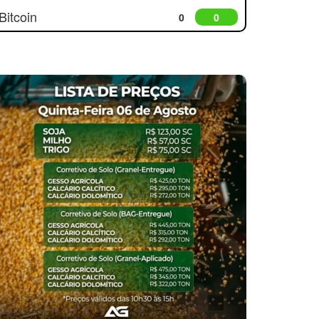
Bitcoin
0
0