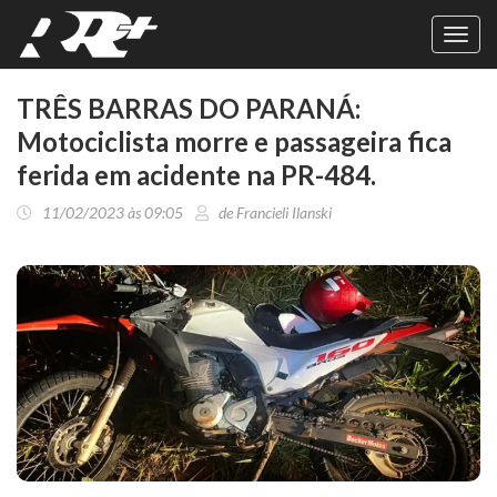
Toggl
navig
TRÊS BARRAS DO PARANÁ:
Motociclista morre e passageira fica
ferida em acidente na PR-484.
11/02/2023 às 09:05
de Francieli Ilanski