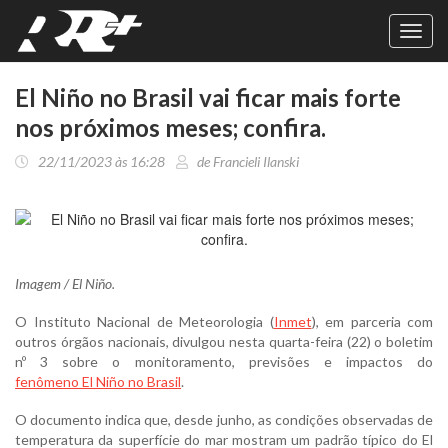
Toggl
navig
El Niño no Brasil vai ficar mais forte
nos próximos meses; confira.
22/11/2023 às 16:28
de Francieli Ilanski
Imagem / El Niño.
O Instituto Nacional de Meteorologia (
Inmet
), em parceria com
outros órgãos nacionais, divulgou nesta quarta-feira (22) o boletim
nº 3 sobre o monitoramento, previsões e impactos do
fenômeno El Niño no Brasil
.
O documento indica que, desde junho, as condições observadas de
temperatura da superfície do mar mostram um padrão típico do El