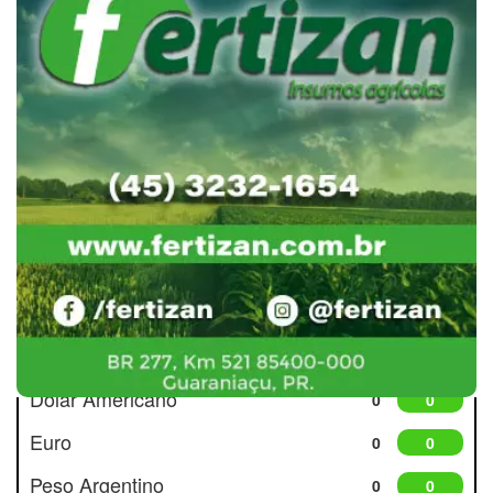
Cotações
Dólar Americano
0
0
Euro
0
0
Peso Argentino
0
0