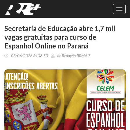
Toggl
navig
Secretaria de Educação abre 1,7 mil
vagas gratuitas para curso de
Espanhol Online no Paraná
03/06/2026 às 08:53
de Redação RRMAIS