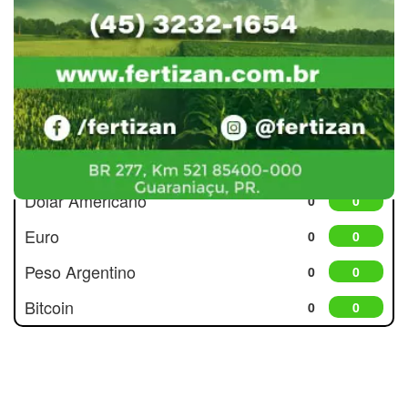
Cotações
Dólar Americano
0
0
Euro
0
0
Peso Argentino
0
0
Bitcoin
0
0