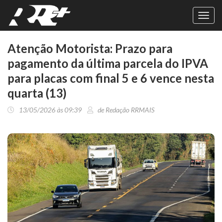
Toggl
navig
Atenção Motorista: Prazo para
pagamento da última parcela do IPVA
para placas com final 5 e 6 vence nesta
quarta (13)
13/05/2026 às 09:39
de Redação RRMAIS