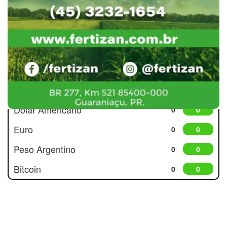
Cotações
Dólar Americano
0
0
Euro
0
0
Peso Argentino
0
0
Bitcoin
0
0