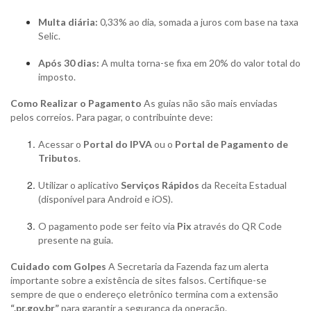
Multa diária:
0,33% ao dia, somada a juros com base na taxa
Selic.
Após 30 dias:
A multa torna-se fixa em 20% do valor total do
imposto.
Como Realizar o Pagamento
As guias não são mais enviadas
pelos correios. Para pagar, o contribuinte deve:
Acessar o
Portal do IPVA
ou o
Portal de Pagamento de
Tributos
.
Utilizar o aplicativo
Serviços Rápidos
da Receita Estadual
(disponível para Android e iOS).
O pagamento pode ser feito via
Pix
através do QR Code
presente na guia.
Cuidado com Golpes
A Secretaria da Fazenda faz um alerta
importante sobre a existência de sites falsos. Certifique-se
sempre de que o endereço eletrônico termina com a extensão
“.pr.gov.br”
para garantir a segurança da operação.