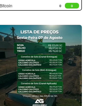
Bitcoin
0
0