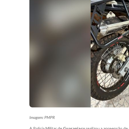
Imagem: PMPR
A Polícia Militar de
Guaraniaçu
realizou a apreensão de 