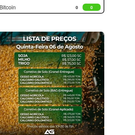
Bitcoin
0
0