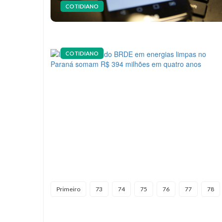
COTIDIANO
COTIDIANO
Primeiro
73
74
75
76
77
78