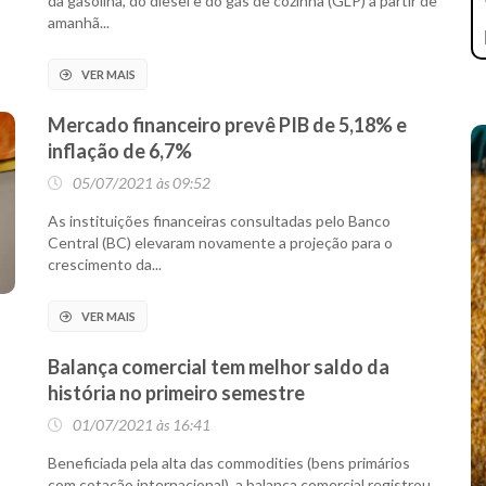
da gasolina, do diesel e do gás de cozinha (GLP) a partir de
amanhã...
VER MAIS
Mercado financeiro prevê PIB de 5,18% e
inflação de 6,7%
05/07/2021 às 09:52
As instituições financeiras consultadas pelo Banco
Central (BC) elevaram novamente a projeção para o
crescimento da...
VER MAIS
Balança comercial tem melhor saldo da
história no primeiro semestre
01/07/2021 às 16:41
Beneficiada pela alta das commodities (bens primários
com cotação internacional), a balança comercial registrou