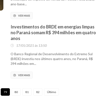
ano-base...
VER MAIS
Investimentos do BRDE em energias limpas
no Paraná somam R$ 394 milhões em quatro
anos
17/05/2021 às 13:50
O Banco Regional de Desenvolvimento do Extremo Sul
(BRDE) investiu nos últimos quatro anos, no Paraná, R$
394 milhões em...
VER MAIS
79
80
81
82
Último