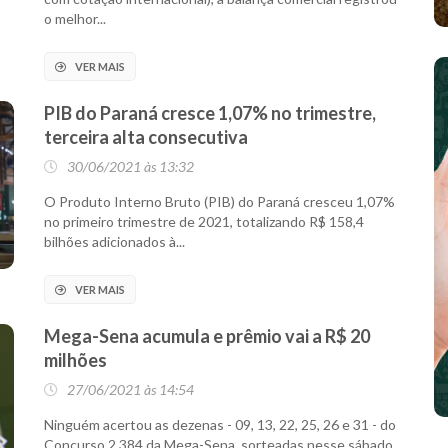
o melhor...
VER MAIS
PIB do Paraná cresce 1,07% no trimestre,
terceira alta consecutiva
30/06/2021 às 13:32
O Produto Interno Bruto (PIB) do Paraná cresceu 1,07%
no primeiro trimestre de 2021, totalizando R$ 158,4
bilhões adicionados à...
VER MAIS
Mega-Sena acumula e prêmio vai a R$ 20
milhões
27/06/2021 às 14:54
Ninguém acertou as dezenas - 09, 13, 22, 25, 26 e 31 - do
Concurso 2.384 da Mega-Sena, sorteadas nesse sábado