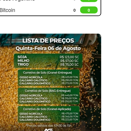
Bitcoin
0
0