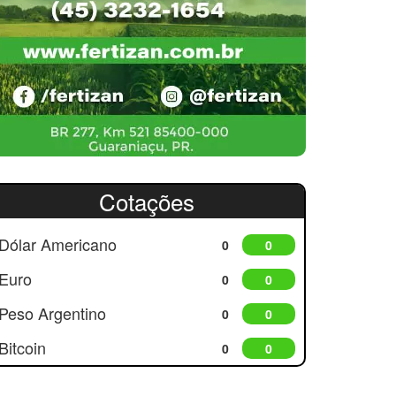
Cotações
Dólar Americano
0
0
Euro
0
0
Peso Argentino
0
0
Bitcoin
0
0