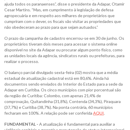
ajuda todos os paranaenses”, disse o presidente da Adapar, Otamir
Cesar Martins. “Mas, em cumprimento à legislação de defesa
agropecuária e em respeito aos milhares de proprietários que
cumpriram com o dever, os fiscais vão visitar as propriedades que
não obedeceram ao prazo para que sejam autuados.”
O prazo da campanha de cadastro encerrou-se em 30 de junho. Os
proprietários tiveram dois meses para acessar o sistema online
disponível no site da Adapar ou procurar algum ponto físico, como
as unidades locais da agência, sindicatos rurais ou prefeituras, para
realizar o processo.
O balanço parcial divulgado sexta-feira (02) mostra que a média
estadual de atualização cadastral está em 80,6%. Ainda há
documentos sendo enviados do Interior do Estado para a sede da
Adapar em Curitiba. Os cinco municípios com pior porcentual são
da região de Curitiba: Colombo, com apenas 21,4% de
comprovação, Quitandinha (31,8%), Contenda (34,3%), Piraquara
(37,7%) e Curitiba (38,7%). Na ponta contrária, 60 municípios
fecharam em 100%. A relação pode ser conferida
AQUI
.
FUNDAMENTAL -
A atualização é fundamental para auxiliar a
vigilância sanitária e garantir a manutenção do status internacional