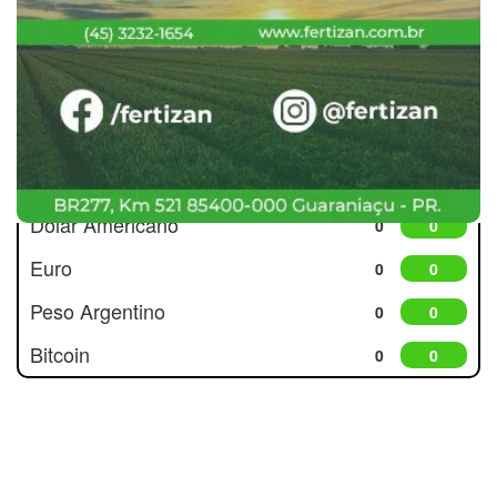
Cotações
Dólar Americano
0
0
Euro
0
0
Peso Argentino
0
0
Bitcoin
0
0