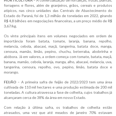
HORTICULTURA
– A comercialização de hortaliças, frutas, plantas,
forragens e flores, além de granjeiros, grãos, cereais e produtos
atípicos, nas cinco unidades das Centrais de Abastecimento do
Estado do Paraná, foi de 1,3 milhão de toneladas em 2022, girando
R$ 4,8 bilhões em negociações financeiras, a um preço médio de R$
3,67/kg.
Os vinte principais itens em volumes negociados em ordem de
importância foram batata, tomate, laranja, banana, repolho,
melancia, cebola, abacaxi, maçã, tangerina, batata doce, manga,
cenoura, mamão, limão, pepino, chuchu, beterraba, abobrinha e
abóbora. Já em valores, a ordem começa com tomate, batata, maçã,
banana, mamão, cebola, laranja, manga, alho, abacaxi, melancia, uva,
tangerina, cenoura, repolho, ovo, pepino, limão, batata doce e
morango.
FEIJÃO
– A primeira safra de feijão de 2022/2023 tem uma área
cultivada de 110 mil hectares e uma produção estimada de 200 mil
toneladas. A cultura atravessa a fase de colheita, cujos trabalhos já
alcançaram cerca de 38% da área em nosso Estado.
Com relação à última safra, os trabalhos de colheita estão
atrasados, uma vez que até meados de janeiro 70% estavam