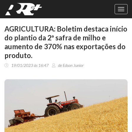
Toggl
navig
AGRICULTURA: Boletim destaca início
do plantio da 2ª safra de milho e
aumento de 370% nas exportações do
produto.
19/01/2023 às 16:47
de Edson Junior