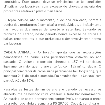
concluídos. Este atraso deve-se principalmente às condições
climáticas desfavoráveis, com excesso de chuvas, a maioria dos
produtores efetuou o plantio mais tarde.
O feijão colhido, até o momento, é de boa qualidade, porém a
queixa dos produtores é com a baixa produtividade, principalmente
nas lavouras dos meses de agosto e setembro. Segundo os
técnicos do Estado, neste período houve excesso de chuvas e
baixas temperaturas o que prejudicou o desenvolvimento normal
das lavouras.
CADEIA ANIMAL
– O boletim aponta que as exportações
paranaenses de carne suína permaneceram estáveis no ano
passado. O volume exportado chegou a 157 mil toneladas,
ligeiramente maior que no ano anterior, com 155 mil toneladas. O
principal comprador da carne suína paranaense foi Hong Kong, que
importou 24% do total exportado. Em seguida ficou o Uruguai com
participação de 16%.
Passadas as festas de fim de ano e o período de recesso, os
abatedouros da bovinocultura voltaram a trabalhar normalmente.
As escalas de abate permanecem confortáveis, enquanto o preço
da arroba, que abriu a semana a R$ 287,00 (Cepea), continua em