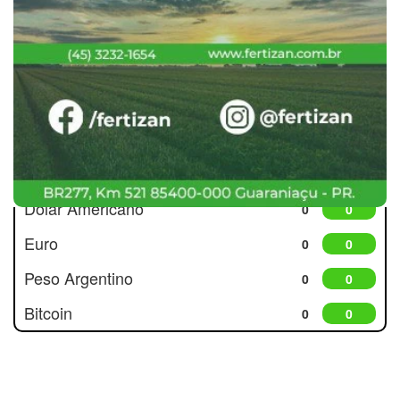
Cotações
Dólar Americano
0
0
Euro
0
0
Peso Argentino
0
0
Bitcoin
0
0