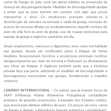
carne de frango do país, está em alerta máximo na prevenção da
doença de alta patogenicidade. Medidas de biosseguridade ajudam
a evitar que as aves entrem em contato com algo que possa
transportar o vírus. Os produtores precisam atentar-se à
desinfecção de veículos na entrada e saída da granja, restrição de
acesso de pessoas alheias ao estabelecimento, impedir contato de
aves de vida livre às aves da granja, uso de roupas exclusivas para
manejo da granja e registros sanitários em dia.
Sinais respiratórios, nervosos e digestivos, bem como mortalidade
nas granjas, devem ser notificados junto à Adapar de forma
imediata. Responsáveis técnicos e produtores precisam notificar
obrigatoriamente por meio do sistema e-Sisbravet ou diretamente
nas Ulsas da Adapar. A Agência também pede que a iniciativa
privada faça sua parte, adotando as medidas de biosseguridade e
biossegurança necessárias nas granjas, fortalecendo o trabalho
conjunto.
CENÁRIO INTERNACIONAL
– Os países que já tiveram focos da
IAAP (Influenza Aviária Altamente Patogênica) contabilizam
prejuízos de grandes proporções, a exemplo dos Estados Unidos,
que precisaram eliminar milhões de aves. Os preços de ovos, carne
de frango e demais subprodutos tiveram aumentos consideráveis.