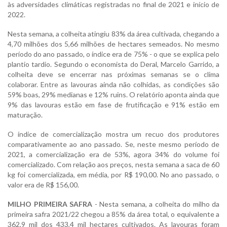
às adversidades climáticas registradas no final de 2021 e início de
2022.
Nesta semana, a colheita atingiu 83% da área cultivada, chegando a
4,70 milhões dos 5,66 milhões de hectares semeados. No mesmo
período do ano passado, o índice era de 75% - o que se explica pelo
plantio tardio. Segundo o economista do Deral, Marcelo Garrido, a
colheita deve se encerrar nas próximas semanas se o clima
colaborar. Entre as lavouras ainda não colhidas, as condições são
59% boas, 29% medianas e 12% ruins. O relatório aponta ainda que
9% das lavouras estão em fase de frutificação e 91% estão em
maturação.
O índice de comercialização mostra um recuo dos produtores
comparativamente ao ano passado. Se, neste mesmo período de
2021, a comercialização era de 53%, agora 34% do volume foi
comercializado. Com relação aos preços, nesta semana a saca de 60
kg foi comercializada, em média, por R$ 190,00. No ano passado, o
valor era de R$ 156,00.
MILHO PRIMEIRA SAFRA
- Nesta semana, a colheita do milho da
primeira safra 2021/22 chegou a 85% da área total, o equivalente a
362,9 mil dos 433,4 mil hectares cultivados. As lavouras foram