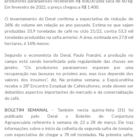
produtores paranaenses receberam R$ 606,00 pela saca de 60 kg.
Em fevereiro de 2022, o preço chegou a R$ 1.400.
O levantamento do Deral confirma a expectativa de redução de
36% do volume em relação ao ano passado. Estima-se que sejam
produzidas 33,9 toneladas de café no ciclo 21/22, contra 53,3 mil
toneladas produzidas na safra anterior. A área, estimada em 27,8 mil
hectares, é 16% menor.
Segundo o economista do Deral, Paulo Franzini, a produção no
campo está sendo beneficiada pela regularidade das chuvas em
janeiro. “Os produtores paranaenses esperam por uma
recuperação nas lavouras no próximo ano, mas isso depende dos
valores dos insumos”, diz. Na próxima semana, a ExpoLondrina
recebe o 28º Encontro Estadual de Cafeicultores, onde devem ser
debatidos aspectos importantes do mercado e da comercialização
do café.
BOLETIM SEMANAL
– Também nesta quinta-feira (31) foi
publicado pelo Deral o Boletim de Conjuntura
Agropecuária referente à semana de 22 a 28 de março. Ele traz
informações sobre o início da colheita da segunda safra de tomate,
com expectativa de chegar a 78 mil toneladas. Na primeira safra,