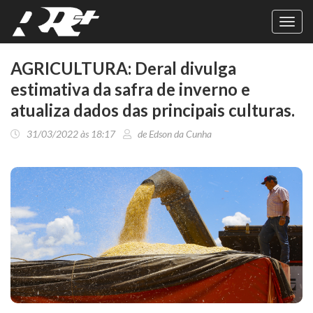
Toggl
navig
AGRICULTURA: Deral divulga
estimativa da safra de inverno e
atualiza dados das principais culturas.
31/03/2022 às 18:17
de Edson da Cunha