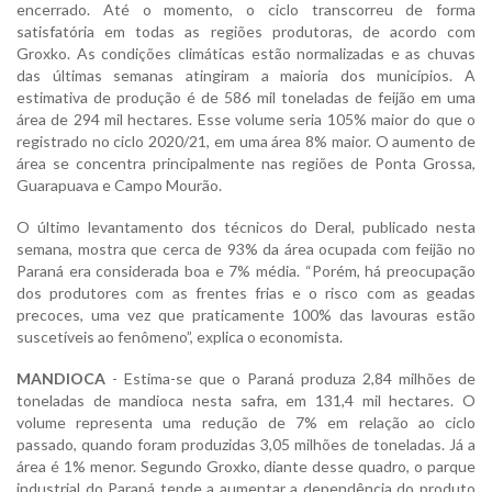
encerrado. Até o momento, o ciclo transcorreu de forma
satisfatória em todas as regiões produtoras, de acordo com
Groxko. As condições climáticas estão normalizadas e as chuvas
das últimas semanas atingiram a maioria dos municípios. A
estimativa de produção é de 586 mil toneladas de feijão em uma
área de 294 mil hectares. Esse volume seria 105% maior do que o
registrado no ciclo 2020/21, em uma área 8% maior. O aumento de
área se concentra principalmente nas regiões de Ponta Grossa,
Guarapuava e Campo Mourão.
O último levantamento dos técnicos do Deral, publicado nesta
semana, mostra que cerca de 93% da área ocupada com feijão no
Paraná era considerada boa e 7% média. “Porém, há preocupação
dos produtores com as frentes frias e o risco com as geadas
precoces, uma vez que praticamente 100% das lavouras estão
suscetíveis ao fenômeno”, explica o economista.
MANDIOCA
- Estima-se que o Paraná produza 2,84 milhões de
toneladas de mandioca nesta safra, em 131,4 mil hectares. O
volume representa uma redução de 7% em relação ao ciclo
passado, quando foram produzidas 3,05 milhões de toneladas. Já a
área é 1% menor. Segundo Groxko, diante desse quadro, o parque
industrial do Paraná tende a aumentar a dependência do produto