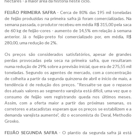
hectares - a maior área da história neste ciclo.
FEIJÃO PRIMEIRA SAFRA
- Cerca de 80% das 195 mil toneladas
de feijão produzidas na primeira safra já foram comercializadas. Na
semana passada, o produtor recebeu em média R$ 315,00 pela saca
de 60 kg de feijão-cores - aumento de 14,5% em relação à semana
anterior. Já o feijão-preto foi comercializado por, em média, R$
280,00, uma redução de 2%.
Os preços são considerados satisfatórios, apesar de grandes
perdas provocadas pela seca na primeira safra, que resultaram
numa redução de 29% sobre a previsão inicial, que era de 275,55 mil
toneladas. Segundo os agentes de mercado, com a concentração
de colheita a partir da segunda quinzena de abril e início de maio, a
tendência é de redução dos preços. “Ressalte-se que o repasse
dos atuais valores ao segmento varejista está difícil, uma vez que o
consumo de feijão vem registrando queda nos últimos meses.
Assim, com a oferta maior a partir das próximas semanas, os
corretores e atacadistas esperam que os preços se estabilizem e a
demanda varejista aumente”, diz o economista do Deral, Methodio
Groxko.
FEIJÃO SEGUNDA SAFRA
- O plantio da segunda safra já está