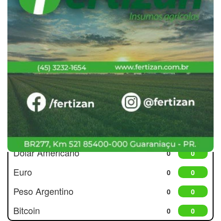
Cotações
Dólar Americano
0
0
Euro
0
0
Peso Argentino
0
0
Bitcoin
0
0