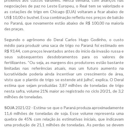
próximos aos custos variáveis. Nesta semana, com avanços nas
negociações de paz no Leste Europeu, o Real tem se valorizado e
as cotações de trigo em Chicago (EUA) voltaram a ficar abaixo de
US$ 10,00 o bushel. Essa combinação refletiu nos preços de balcão
no Paraná, que novamente estão abaixo de R$ 100,00 na maioria
das praças.
Segundo o agrônomo do Deral Carlos Hugo Godinho, o custo
médio para produzir uma saca de trigo no Paraná foi estimado em
R$ 93,44, com preços levantados antes do início da invasão russa e
seus subsequentes desdobramentos para os valores de
fertilizantes. “Ou seja, as margens dos produtores estão bastante
limitadas nas referências atuais, mas um futuro aumento na
lucratividade poderia ainda incentivar um crescimento de área,
visto que o plantio de trigo se estende até julho”, explica. O Deral
estima que sejam produzidas 3,87 milhões de toneladas de trigo
nesta safra, volume 21% maior ao registrado no ciclo 20/21, de 3,2
milhões de toneladas.
SOJA
2021/22 - Estima-se que o Paraná produza aproximadamente
11,6 milhões de toneladas de soja. Esse volume representa uma
quebra de 45% com relação às estimativas iniciais, que indicavam
uma produção de 21,1 milhões de toneladas. As perdas se devem