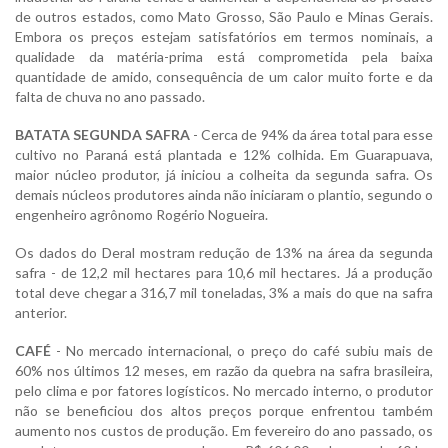
de outros estados, como Mato Grosso, São Paulo e Minas Gerais.
Embora os preços estejam satisfatórios em termos nominais, a
qualidade da matéria-prima está comprometida pela baixa
quantidade de amido, consequência de um calor muito forte e da
falta de chuva no ano passado.
BATATA SEGUNDA SAFRA
- Cerca de 94% da área total para esse
cultivo no Paraná está plantada e 12% colhida. Em Guarapuava,
maior núcleo produtor, já iniciou a colheita da segunda safra. Os
demais núcleos produtores ainda não iniciaram o plantio, segundo o
engenheiro agrônomo Rogério Nogueira.
Os dados do Deral mostram redução de 13% na área da segunda
safra - de 12,2 mil hectares para 10,6 mil hectares. Já a produção
total deve chegar a 316,7 mil toneladas, 3% a mais do que na safra
anterior.
CAFÉ
- No mercado internacional, o preço do café subiu mais de
60% nos últimos 12 meses, em razão da quebra na safra brasileira,
pelo clima e por fatores logísticos. No mercado interno, o produtor
não se beneficiou dos altos preços porque enfrentou também
aumento nos custos de produção. Em fevereiro do ano passado, os