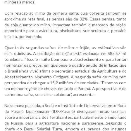
milhões a menos.
Com relação ao milho da primeira safra, cuja colheita também se
aproxima da reta final, as perdas são de 32%. Essas perdas, tanto
da soja quanto do milho, impactam também o mercado de ração,
importante para a avicultura, piscicultura, suinocultura e pecuária
leiteira, por exemplo.
Quanto às segundas safras de milho e feijão, as estimativas são
mais otimistas. A produção de feijão está estimada em 585,57 mil
toneladas. “Isso é muito bom para o abastecimento e para tentar
normalizar os preços, em que pese o quadro agudo de inflação que
o Brasil ainda vive”, afirma o secretário estadual da Agricultura e do
Abastecimento, Norberto Ortigara. A segunda safra de milho tem
perspectiva de chegar a 15,9 milhões de toneladas. “Estamos com
um melhor regime de chuvas em todo o Paraná. A perspectiva é de
colher boa safra, se o clima colaborar”, acrescenta.
Na semana passada, a Seab e o Instituto de Desenvolvimento Rural
do Paraná Iapar-Emater (IDR-Paraná) divulgaram notas técnicas
sobre a importância dos fertilizantes, particularmente o importado
da Rússia, para a agricultura nacional e paranaense. Segundo o
chefe do Deral, Salatiel Turra, embora os preços dos insumos