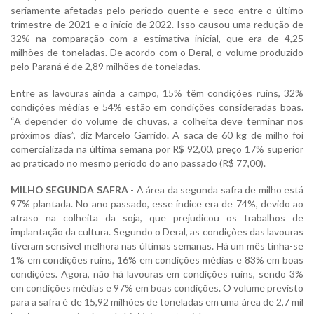
seriamente afetadas pelo período quente e seco entre o último
trimestre de 2021 e o início de 2022. Isso causou uma redução de
32% na comparação com a estimativa inicial, que era de 4,25
milhões de toneladas. De acordo com o Deral, o volume produzido
pelo Paraná é de 2,89 milhões de toneladas.
Entre as lavouras ainda a campo, 15% têm condições ruins, 32%
condições médias e 54% estão em condições consideradas boas.
“A depender do volume de chuvas, a colheita deve terminar nos
próximos dias”, diz Marcelo Garrido. A saca de 60 kg de milho foi
comercializada na última semana por R$ 92,00, preço 17% superior
ao praticado no mesmo período do ano passado (R$ 77,00).
MILHO SEGUNDA SAFRA
- A área da segunda safra de milho está
97% plantada. No ano passado, esse índice era de 74%, devido ao
atraso na colheita da soja, que prejudicou os trabalhos de
implantação da cultura. Segundo o Deral, as condições das lavouras
tiveram sensível melhora nas últimas semanas. Há um mês tinha-se
1% em condições ruins, 16% em condições médias e 83% em boas
condições. Agora, não há lavouras em condições ruins, sendo 3%
em condições médias e 97% em boas condições. O volume previsto
para a safra é de 15,92 milhões de toneladas em uma área de 2,7 mil