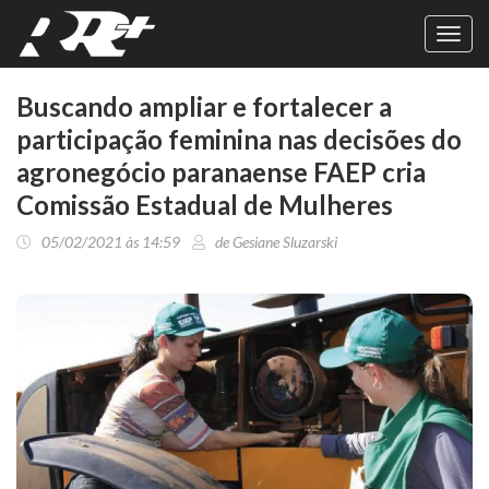
Toggl
navig
Buscando ampliar e fortalecer a
participação feminina nas decisões do
agronegócio paranaense FAEP cria
Comissão Estadual de Mulheres
05/02/2021 às 14:59
de Gesiane Sluzarski