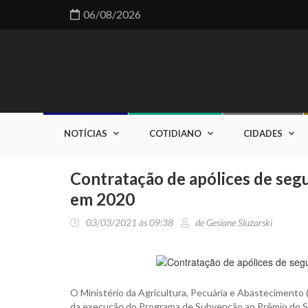
06/08/2026
NOTÍCIAS
COTIDIANO
CIDADES
Contratação de apólices de segu
em 2020
03/03/2021 às 09:38
de Gesiane Sluzarski
O Ministério da Agricultura, Pecuária e Abastecimento (
da execução do Programa de Subvenção ao Prêmio do Se