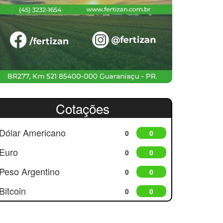
Cotações
Dólar Americano
0
0
Euro
0
0
Peso Argentino
0
0
Bitcoin
0
0