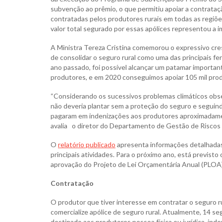
subvenção ao prêmio, o que permitiu apoiar a contrataçã
contratadas pelos produtores rurais em todas as regiões
valor total segurado por essas apólices representou a i
A Ministra Tereza Cristina comemorou o expressivo cr
de consolidar o seguro rural como uma das principais fe
ano passado, foi possível alcançar um patamar important
produtores, e em 2020 conseguimos apoiar 105 mil produ
“Considerando os sucessivos problemas climáticos obser
não deveria plantar sem a proteção do seguro e segui
pagaram em indenizações aos produtores aproximadament
avalia o diretor do Departamento de Gestão de Riscos 
O
relatório publicado
apresenta informações detalhada
principais atividades. Para o próximo ano, está previst
aprovação do Projeto de Lei Orçamentária Anual (PLOA
Contratação
O produtor que tiver interesse em contratar o seguro ru
comercialize apólice de seguro rural. Atualmente, 14 se
destinado aos produtores pessoa física ou jurídica, ind