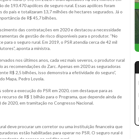
o de 193.470 apólices de seguro rural. Essas apólices foram
 do país e totalizaram 13,7 milhões de hectares segurados. Já o
mportância de R$ 45,7 bilhões.
escimento das contratações em 2020 e destacou a necessidade
rramentas de gestão de risco disponíveis para o produtor. “No
e para o seguro rural. Em 2019, o PSR atendia cerca de 42 mil
tores”, aponta a ministra.
vados nos últimos anos, cada vez mais severos, o produtor rural
ndo as recomendações do Zarc. Apenas em 2020 as seguradoras
e R$ 2,5 bilhões, isso demonstra a efetividade do seguro”,
do Mapa, Pedro Loyola.
s sobre a execução do PSR em 2020, com destaque para as
o o recurso de R$ 1 bilhão para o Programa, que depende ainda de
) de 2020, em tramitação no Congresso Nacional.
ral deve procurar um corretor ou uma instituição financeira que
guradoras estão habilitadas para operar no PSR. O seguro rural é
ependente de acesso ao crédito rural.