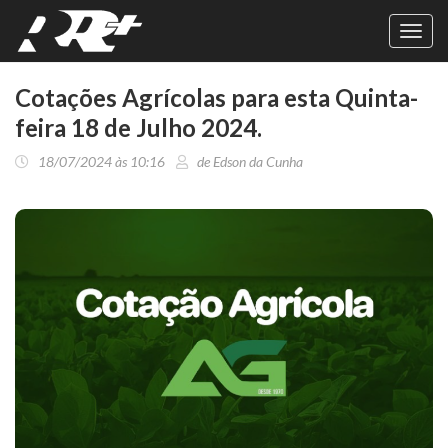
Toggl
navig
Cotações Agrícolas para esta Quinta-
feira 18 de Julho 2024.
18/07/2024 às 10:16
de Edson da Cunha