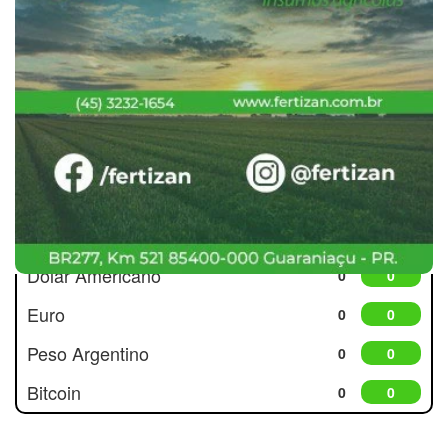
Cotações
Dólar Americano
0
0
Euro
0
0
Peso Argentino
0
0
Bitcoin
0
0