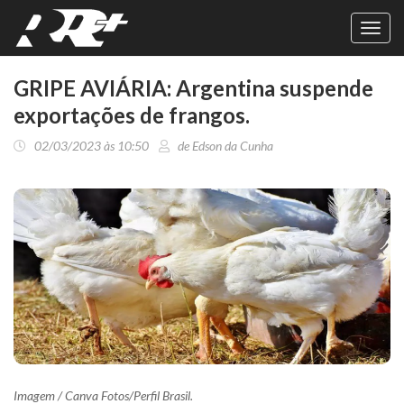
Toggl
navig
GRIPE AVIÁRIA: Argentina suspende
exportações de frangos.
02/03/2023 às 10:50
de Edson da Cunha
Imagem / Canva Fotos/Perfil Brasil.