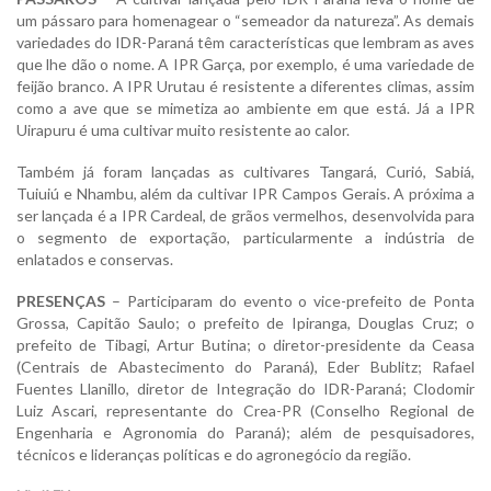
um pássaro para homenagear o “semeador da natureza”. As demais
variedades do IDR-Paraná têm características que lembram as aves
que lhe dão o nome. A IPR Garça, por exemplo, é uma variedade de
feijão branco. A IPR Urutau é resistente a diferentes climas, assim
como a ave que se mimetiza ao ambiente em que está. Já a IPR
Uirapuru é uma cultivar muito resistente ao calor.
Também já foram lançadas as cultivares Tangará, Curió, Sabiá,
Tuiuiú e Nhambu, além da cultivar IPR Campos Gerais. A próxima a
ser lançada é a IPR Cardeal, de grãos vermelhos, desenvolvida para
o segmento de exportação, particularmente a indústria de
enlatados e conservas.
PRESENÇAS
– Participaram do evento o vice-prefeito de Ponta
Grossa, Capitão Saulo; o prefeito de Ipiranga, Douglas Cruz; o
prefeito de Tibagi, Artur Butina; o diretor-presidente da Ceasa
(Centrais de Abastecimento do Paraná), Eder Bublitz; Rafael
Fuentes Llanillo, diretor de Integração do IDR-Paraná; Clodomir
Luiz Ascari, representante do Crea-PR (Conselho Regional de
Engenharia e Agronomia do Paraná); além de pesquisadores,
técnicos e lideranças políticas e do agronegócio da região.