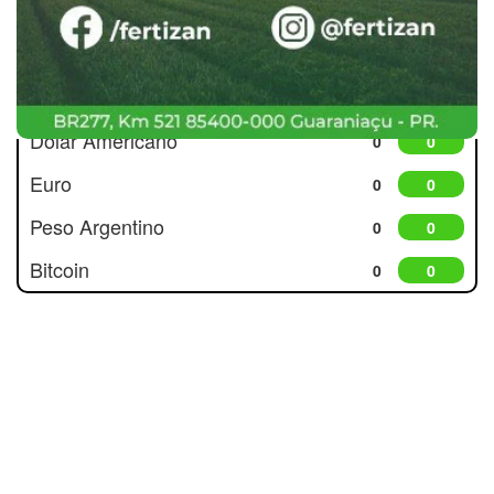
Cotações
Dólar Americano
0
0
Euro
0
0
Peso Argentino
0
0
Bitcoin
0
0