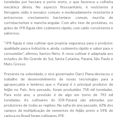
toneladas por hectare e porte ereto, o que favorece a colheita
mecânica direta. No aspecto fitossanitário, é resistente à
ferrugem, oídio e mosaico comum; e moderadamente resistente à
antracnose, crestamento bacteriano comum, murcha de
curtobacterium e mancha angular. Com alto teor de proteínas, os
grãos de IPR Águia têm cozimento rápido, com caldo consistente e
saboroso.
“IPR Águia é uma cultivar que propicia segurança para o produtor,
qualidade para a indústria e, ainda, cozimento rápido e sabor para o
consumidor”, afirmou Santos Neto. A nova cultivar é adaptada aos
estados do Rio Grande do Sul, Santa Catarina, Paraná, São Paulo e
Mato Grosso.
Presente na solenidade, o vice-governador Darci Piana destacou o
trabalho de desenvolvimento de novas tecnologias para a
agropecuária e lembrou que o Paraná é o principal produtor de
feijão no País. Ano passado, foram produzidas 758 mil toneladas.
Para este ano, a previsão é de algo em torno de 793 mil
toneladas. As cultivares do IDR-Paraná são adotadas por
produtores de todas as regiões. Na safra do ano passado, 63% dos
campos de multiplicação de sementes de feijão preto e 14% de
carioca no Brasil foram cultivares IPR.