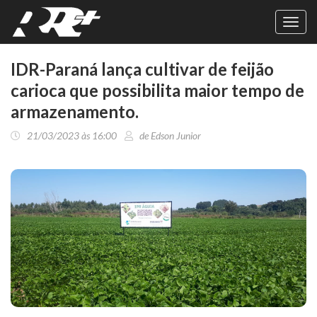
Toggl
navig
IDR-Paraná lança cultivar de feijão
carioca que possibilita maior tempo de
armazenamento.
21/03/2023 às 16:00
de Edson Junior