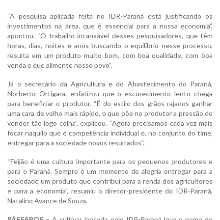
“A pesquisa aplicada feita no IDR-Paraná está justificando os
investimentos na área, que é essencial para a nossa economia”,
apontou. “O trabalho incansável desses pesquisadores, que têm
horas, dias, noites e anos buscando o equilíbrio nesse processo,
resulta em um produto muito bom, com boa qualidade, com boa
venda e que alimente nosso povo”.
Já o secretário da Agricultura e do Abastecimento do Paraná,
Norberto Ortigara, enfatizou que o escurecimento lento chega
para beneficiar o produtor. “É do estilo dos grãos rajados ganhar
uma cara de velho mais rápido, o que põe no produtor a pressão de
vender tão logo colha”, explicou. “Agora precisamos cada vez mais
focar naquilo que é competência individual e, no conjunto do time,
entregar para a sociedade novos resultados”.
“Feijão é uma cultura importante para os pequenos produtores e
para o Paraná. Sempre é um momento de alegria entregar para a
sociedade um produto que contribui para a renda dos agricultores
e para a economia”, resumiu o diretor-presidente do IDR-Paraná,
Natalino Avance de Souza.
PÁSSAROS
– A cultivar lançada pelo IDR-Paraná leva o nome de