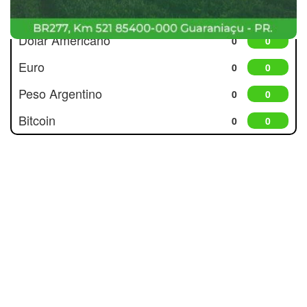
Cotações
Dólar Americano
0
0
Euro
0
0
Peso Argentino
0
0
Bitcoin
0
0