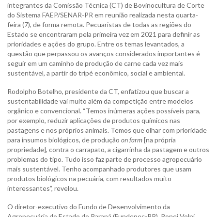
integrantes da Comissão Técnica (CT) de Bovinocultura de Corte
do Sistema FAEP/SENAR-PR em reunião realizada nesta quarta-
feira (7), de forma remota. Pecuaristas de todas as regiões do
Estado se encontraram pela primeira vez em 2021 para definir as
prioridades e ações do grupo. Entre os temas levantados, a
questão que perpassou os avanços considerados importantes é
seguir em um caminho de produção de carne cada vez mais
sustentável, a partir do tripé econômico, social e ambiental.
Rodolpho Botelho, presidente da CT, enfatizou que buscar a
sustentabilidade vai muito além da competição entre modelos
orgânico e convencional. “Temos inúmeras ações possíveis para,
por exemplo, reduzir aplicações de produtos químicos nas
pastagens e nos próprios animais. Temos que olhar com prioridade
para insumos biológicos, de produção
on farm
[na própria
propriedade], contra o carrapato, a cigarrinha da pastagem e outros
problemas do tipo. Tudo isso faz parte de processo agropecuário
mais sustentável. Tenho acompanhado produtores que usam
produtos biológicos na pecuária, com resultados muito
interessantes”, revelou.
O diretor-executivo do Fundo de Desenvolvimento da
Agropecuária do Estado do Paraná (Fundepec-PR), Ronei Volpi,