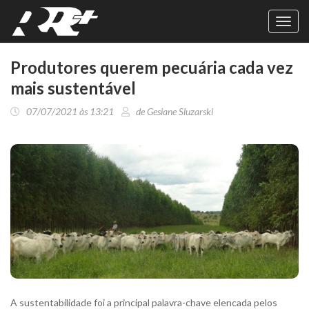
Toggl
navig
Produtores querem pecuária cada vez
mais sustentável
07/07/2021 às 13:21
de Gesiane Sluzarski
A sustentabilidade foi a principal palavra-chave elencada pelos