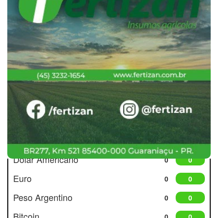
Cotações
Dólar Americano
0
0
Euro
0
0
Peso Argentino
0
0
Bitcoin
0
0