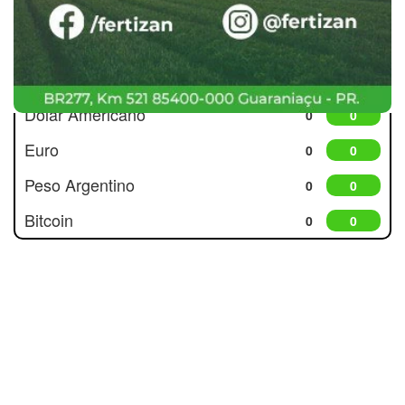
Cotações
Dólar Americano
0
0
Euro
0
0
Peso Argentino
0
0
Bitcoin
0
0