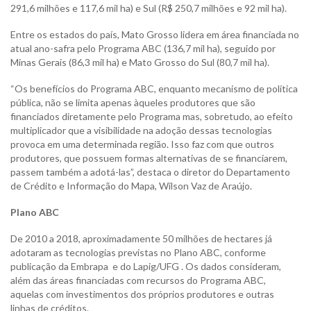
291,6 milhões e 117,6 mil ha) e Sul (R$ 250,7 milhões e 92 mil ha).
Entre os estados do país, Mato Grosso lidera em área financiada no
atual ano-safra pelo Programa ABC (136,7 mil ha), seguido por
Minas Gerais (86,3 mil ha) e Mato Grosso do Sul (80,7 mil ha).
“Os benefícios do Programa ABC, enquanto mecanismo de política
pública, não se limita apenas àqueles produtores que são
financiados diretamente pelo Programa mas, sobretudo, ao efeito
multiplicador que a visibilidade na adoção dessas tecnologias
provoca em uma determinada região. Isso faz com que outros
produtores, que possuem formas alternativas de se financiarem,
passem também a adotá-las”, destaca o diretor do Departamento
de Crédito e Informação do Mapa, Wilson Vaz de Araújo.
Plano ABC
De 2010 a 2018, aproximadamente 50 milhões de hectares já
adotaram as tecnologias previstas no Plano ABC, conforme
publicação da Embrapa e do Lapig/UFG . Os dados consideram,
além das áreas financiadas com recursos do Programa ABC,
aquelas com investimentos dos próprios produtores e outras
linhas de créditos.