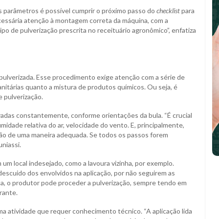
parâmetros é possível cumprir o próximo passo do
checklist
para
ecessária atenção à montagem correta da máquina, com a
po de pulverização prescrita no receituário agronômico”, enfatiza
á pulverizada. Esse procedimento exige atenção com a série de
nitárias quanto a mistura de produtos químicos. Ou seja, é
 pulverização.
vadas constantemente, conforme orientações da bula. “É crucial
dade relativa do ar, velocidade do vento. E, principalmente,
ação de uma maneira adequada. Se todos os passos forem
niassi.
 um local indesejado, como a lavoura vizinha, por exemplo.
escuido dos envolvidos na aplicação, por não seguirem as
ca, o produtor pode proceder a pulverização, sempre tendo em
rante.
ma atividade que requer conhecimento técnico. “A aplicação lida