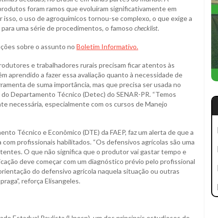
produtos foram ramos que evoluíram significativamente em
r isso, o uso de agroquímicos tornou-se complexo, o que exige a
is para uma série de procedimentos, o famoso
checklist
.
ações sobre o assunto no
Boletim Informativo.
rodutores e trabalhadores rurais precisam ficar atentos às
êm aprendido a fazer essa avaliação quanto à necessidade de
erramenta de suma importância, mas que precisa ser usada no
nica do Departamento Técnico (Detec) do SENAR-PR. “Temos
ente necessária, especialmente com os cursos de Manejo
mento Técnico e Econômico (DTE) da FAEP, faz um alerta de que a
 com profissionais habilitados. “Os defensivos agrícolas são uma
tentes. O que não significa que o produtor vai gastar tempo e
icação deve começar com um diagnóstico prévio pelo profissional
rientação do defensivo agrícola naquela situação ou outras
praga”, reforça Elisangeles.
ade Estadual Paulista (Unesp), um dos principais estudiosos de