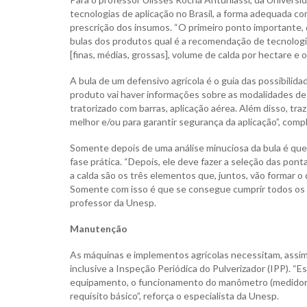
tecnologias de aplicação no Brasil, a forma adequada co
prescrição dos insumos. “O primeiro ponto importante, 
bulas dos produtos qual é a recomendação de tecnologi
[finas, médias, grossas], volume de calda por hectare e o
A bula de um defensivo agrícola é o guia das possibil
produto vai haver informações sobre as modalidades de 
tratorizado com barras, aplicação aérea. Além disso, tr
melhor e/ou para garantir segurança da aplicação”, comp
Somente depois de uma análise minuciosa da bula é que o
fase prática. “Depois, ele deve fazer a seleção das pon
a calda são os três elementos que, juntos, vão formar o
Somente com isso é que se consegue cumprir todos os a
professor da Unesp.
Manutenção
As máquinas e implementos agrícolas necessitam, assi
inclusive a Inspeção Periódica do Pulverizador (IPP). “
equipamento, o funcionamento do manômetro (medidor de
requisito básico”, reforça o especialista da Unesp.