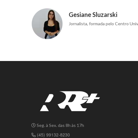
Gesiane Sluzarski
Jornalista, formada pelo Centro Univ
Seg. à Sex. das 8h às 17h
(45) 99132-8230