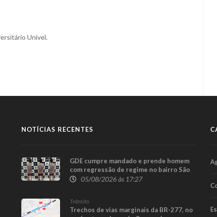
ersitário Univel.
NOTÍCIAS RECENTES
C
GDE cumpre mandado e prende homem
A
com regressão de regime no bairro São
Cristóvão, em Cascavel
05/08/2026 às 17:27
Co
Trânsito
E
Trechos de vias marginais da BR-277, no