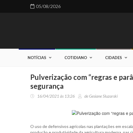
05/08/2026
NOTÍCIAS
COTIDIANO
CIDADES
Pulverização com “regras e par
segurança
16/04/2021 às 13:26
de Gesiane Sluzarski
O uso de defensivos agrícolas nas plantações em escala
produção e produtividade da agricultura moderna, nas ú