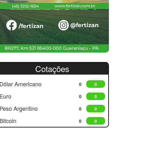
Cotações
Dólar Americano
0
0
Euro
0
0
Peso Argentino
0
0
Bitcoin
0
0