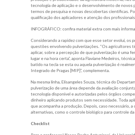
tecnologia de aplicação e o desenvolvimento de novos 
termos de pesquisa e novas descobertas científicas. Po
qualificação dos aplicadores e atenção dos profissiona
INFOGRÁFICO: confira material extra com mais inform
Considerando a rapidez com que esse setor evolui, os p
questões envolvendo pulverizações. “Os agricultores t
aplicar, sobre a percepção de que pulverização é uma f
lugar e na hora certa”, aponta Flaviane Medeiros, téc
batido na tecla se esta ou aquela pulverização é realm
Integrado de Pragas [MIP]”, complementa.
Na mesma linha, Elisangeles Souza, técnica do Departa
pulverização de uma área depende da avaliação conjunta
tecnologia disponível e autorizadas pelos órgãos compe
dinheiro aplicando produtos sem necessidade. Toda apl
que acompanha a produção. Depois, caso necessário, a o
alternativas, como o controle biológico para controle da 
Checklist
Para o professor Ulisses Rocha Antuniassi, da Universid