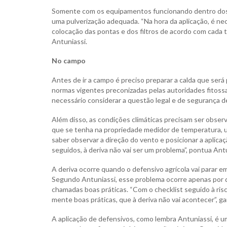
Somente com os equipamentos funcionando dentro dos 
uma pulverização adequada. “Na hora da aplicação, é n
colocação das pontas e dos filtros de acordo com cada ti
Antuniassi.
No campo
Antes de ir a campo é preciso preparar a calda que ser
normas vigentes preconizadas pelas autoridades fitossa
necessário considerar a questão legal e de segurança de
Além disso, as condições climáticas precisam ser obser
que se tenha na propriedade medidor de temperatura, umi
saber observar a direção do vento e posicionar a aplic
seguidos, à deriva não vai ser um problema”, pontua Antu
A deriva ocorre quando o defensivo agrícola vai parar em
Segundo Antuniassi, esse problema ocorre apenas por d
chamadas boas práticas. “Com o checklist seguido à ris
mente boas práticas, que à deriva não vai acontecer”, ga
A aplicação de defensivos, como lembra Antuniassi, é u