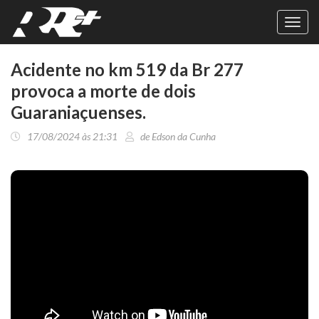
Toggl
navig
Acidente no km 519 da Br 277
provoca a morte de dois
Guaraniaçuenses.
17/08/2024 às 21:31
de Edson da Cunha